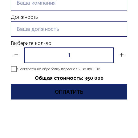
Начало 8:50 |
Локация:
Должность
Ресторан
"Марина"
Выберите кол-во
Хочу прийти
Я согласен на обработку персональных данных
Общая стоимость: 350 000
Почему вам стоит
ОПЛАТИТЬ
прийти?
Презентации лидеров бизнеса
:
Вдохновитесь опытом топовых